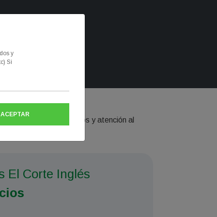
a.es
idos y
c) Si
Luz y Gas
ACEPTAR
altas, empresas, autónomos y atención al
 El Corte Inglés
cios