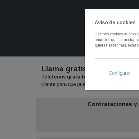
Aviso de cookies
Usamos cookies 🍪 propias 
anuncios que te mostramos
Telefonía e 
quieres saber más, echa u
Llama gratis a los teléfon
Configurar
Teléfonos gratuitos Sicor Alarmas
te fac
cliente para que puedas llamar gratis.
Contrataciones y 