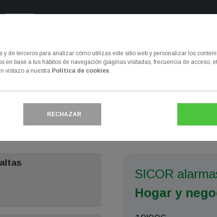
Ayuda Inmediata
www.ayudainmediat
y de terceros para analizar cómo utilizas este sitio web y personalizar los conten
 en base a tus hábitos de navegación (páginas visitadas, frecuencia de acceso, et
Internet
Seguridad del hogar
n vistazo a nuestra
Política de cookies
.
os de Sicor Alarmas
RECHAZAR
ilita los números de teléfonos de información, contrataciones, 
altas
SICOR alarmas
Hogar y nego