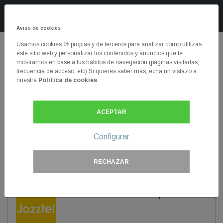
Ayuda Inmediata
www.ayudainmediata.es
Aviso de cookies
Usamos cookies 🍪 propias y de terceros para analizar cómo utilizas
este sitio web y personalizar los contenidos y anuncios que te
mostramos en base a tus hábitos de navegación (páginas visitadas,
Ayudainmediata
es una web que te facilitará una labor
frecuencia de acceso, etc) Si quieres saber más, echa un vistazo a
engorrosa: encontrar los teléfonos gratuitos de
nuestra
Política de cookies
.
información, contratación o incidencias de las principales
empresas de telecomunicación y de seguros de salud,
ACEPTAR
además de otras muchas. Aquí dispondrás de los
números de teléfono de atención al cliente,
Configurar
portabilidades, contratación, ya clientes, etc., de
compañías como Lowi, Jazztel o MásMóvil, entre
muchas otras.
RECHAZAR
Fibra desde 19,95€