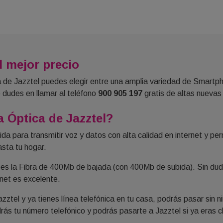
 mejor precio
bra de Jazztel puedes elegir entre una amplia variedad de Smart
 dudes en llamar al teléfono
900 905 197
gratis de altas nuevas 
a Óptica de Jazztel?
pida para transmitir voz y datos con alta calidad en internet y 
asta tu hogar.
l es la Fibra de 400Mb de bajada (con 400Mb de subida). Sin du
rnet es excelente.
zztel y ya tienes línea telefónica en tu casa, podrás pasar sin n
ás tu número telefónico y podrás pasarte a Jazztel si ya eras cl