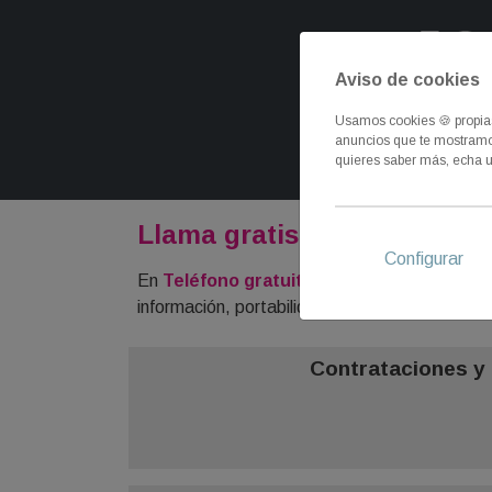
Aviso de cookies
Usamos cookies 🍪 propias 
anuncios que te mostramos
Telefonía e 
quieres saber más, echa u
Llama gratis a los teléfonos
Configurar
En
Teléfono gratuito Jazztel
te facilitamos
información, portabilidades, contratación o ate
Contrataciones y 