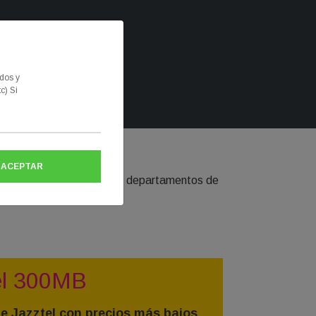
a.es
idos y
c) Si
Luz y Gas
ACEPTAR
ara que puedas llamar a los departamentos de
el 300MB
de Jazztel con precios más bajos