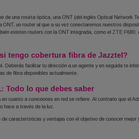
ne de una roseta óptica, una ONT (del inglés Optical Network Ter
sa ONT, un router al que a su vez conectaremos nuestros disposit
bién existen routers con la ONT integrada, como el ZTE F680; e
i tengo cobertura fibra de Jazztel?
. Deberás facilitar tu dirección a un agente y en seguida te infor
tas de fibra disponibles actualmente.
L: Todo lo que debes saber
en cuanto a conexiones en red se refiere. Al contrario que el Adsl
lo hace a través de la luz.
e de características y ventajas con el objetivo de conocer mejor