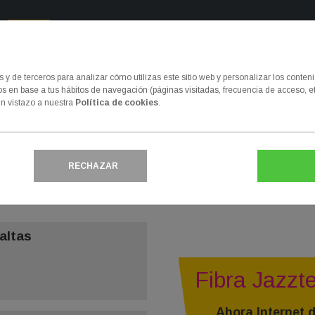
Ayuda Inmediata
www.ayudainmediat
y de terceros para analizar cómo utilizas este sitio web y personalizar los conten
 en base a tus hábitos de navegación (páginas visitadas, frecuencia de acceso, et
Internet
Seguridad del hogar
n vistazo a nuestra
Política de cookies
.
 de Jazztel
RECHAZAR
 los números de teléfono gratuitos y actualizados de Jazztel p
nción al cliente sin pagar por la llamada.
altas
Fibra Jazzt
Ahora Internet 